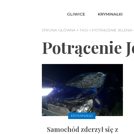
GLIWICE
KRYMINAŁKI
STRONA GŁÓWNA
TAGI
POTRĄCENIE JELENIA 
Potrącenie J
KRYMINAŁKI
Samochód zderzył się z