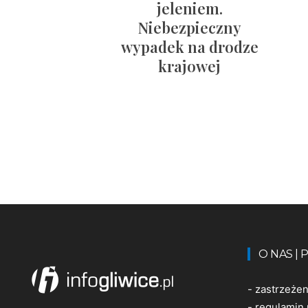
jeleniem.
Niebezpieczny
wypadek na drodze
krajowej
O NAS |
-
zastrzeże
-
regulamin 