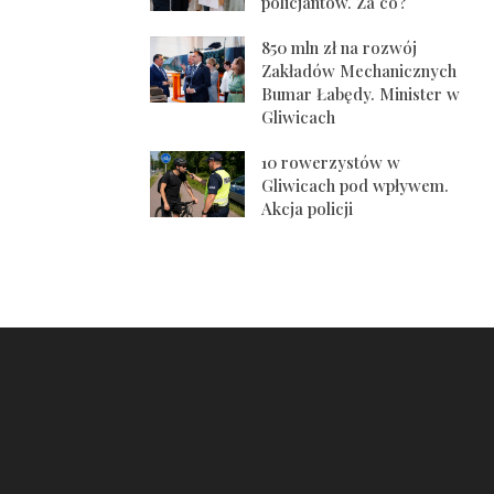
policjantów. Za co?
850 mln zł na rozwój
Zakładów Mechanicznych
Bumar Łabędy. Minister w
Gliwicach
10 rowerzystów w
Gliwicach pod wpływem.
Akcja policji