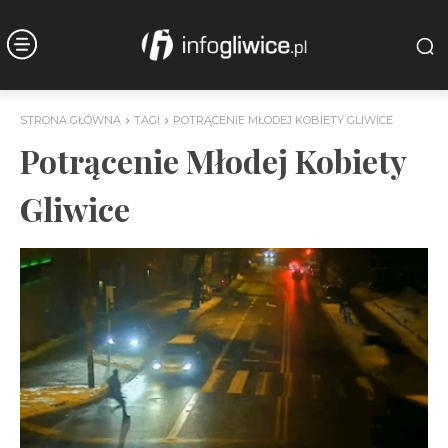
STRONA GŁÓWNA
TAGI
POTRĄCENIE MŁODEJ KOBIETY GLIWICE
Potrącenie Młodej Kobiety
Gliwice