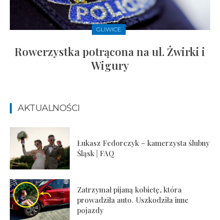
GLIWICE
Rowerzystka potrącona na ul. Żwirki i
Wigury
AKTUALNOŚCI
Łukasz Fedorczyk – kamerzysta ślubny
Śląsk | FAQ
Zatrzymał pijaną kobietę, która
prowadziła auto. Uszkodziła inne
pojazdy