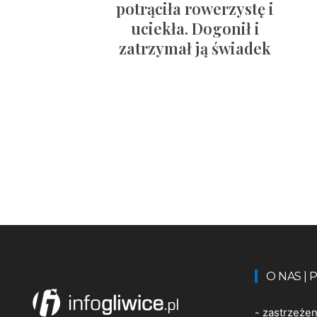
potrąciła rowerzystę i
uciekła. Dogonił i
zatrzymał ją świadek
O NAS |
-
zastrzeże