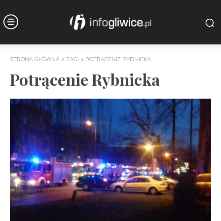
STRONA GŁÓWNA
TAGI
POTRĄCENIE RYBNICKA
Potrącenie Rybnicka