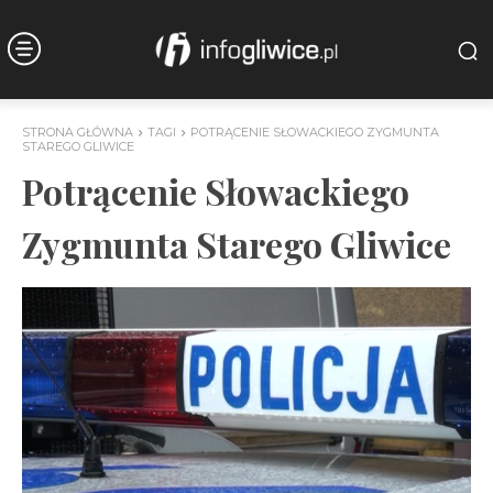
STRONA GŁÓWNA
TAGI
POTRĄCENIE SŁOWACKIEGO ZYGMUNTA
STAREGO GLIWICE
Potrącenie Słowackiego
Zygmunta Starego Gliwice