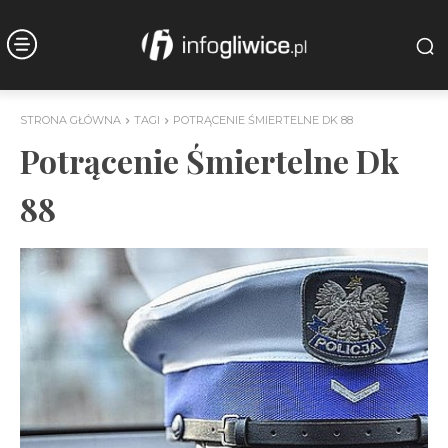
STRONA GŁÓWNA
TAGI
POTRĄCENIE ŚMIERTELNE DK 88
Potrącenie Śmiertelne Dk
88