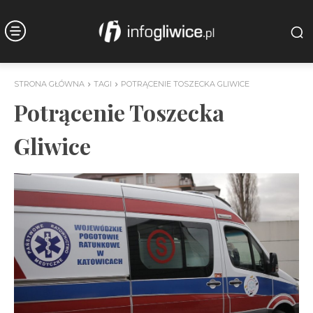
STRONA GŁÓWNA
TAGI
POTRĄCENIE TOSZECKA GLIWICE
Potrącenie Toszecka
Gliwice