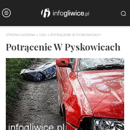
STRONA GŁÓWNA
TAGI
POTRĄCENIE W PYSKOWICACH
Potrącenie W Pyskowicach