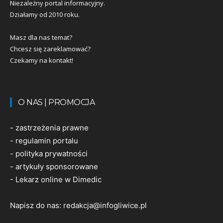
Niezależny portal informacyjny.
Działamy od 2010 roku.
Masz dla nas temat?
Chcesz się zareklamować?
Czekamy na kontakt!
O NAS | PROMOCJA
-
zastrzeżenia prawne
-
regulamin portalu
-
polityka prywatności
-
artykuły sponsorowane
-
Lekarz online w Dimedic
Napisz do nas:
redakcja@infogliwice.pl