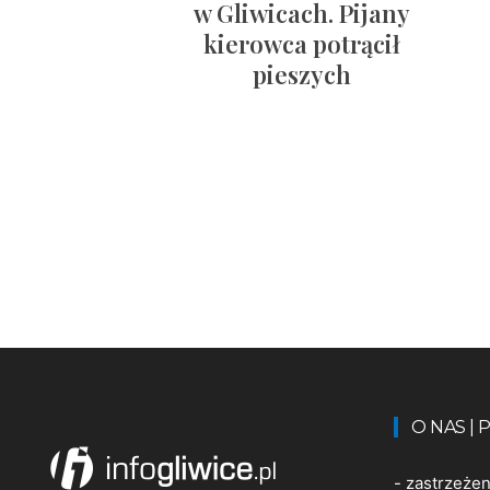
w Gliwicach. Pijany
kierowca potrącił
pieszych
O NAS |
-
zastrzeże