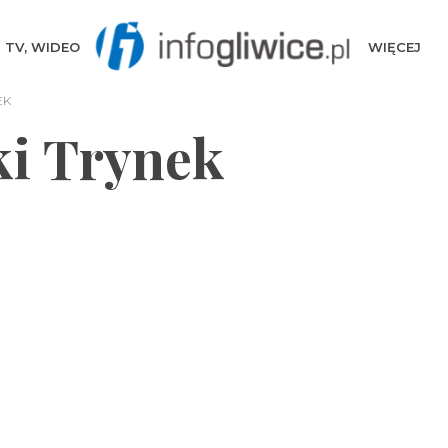
TV, WIDEO
WIĘCEJ
EK
ki Trynek