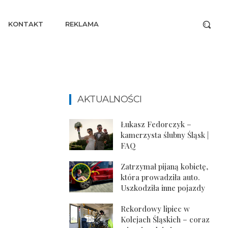
KONTAKT
REKLAMA
AKTUALNOŚCI
Łukasz Fedorczyk –
kamerzysta ślubny Śląsk |
FAQ
Zatrzymał pijaną kobietę,
która prowadziła auto.
Uszkodziła inne pojazdy
Rekordowy lipiec w
Kolejach Śląskich – coraz