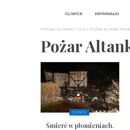
GLIWICE
KRYMINAŁKI
STRONA GŁÓWNA
TAGI
POŻAR ALTANKI TRYN
Pożar Altan
GLIWICE
Śmierć w płomieniach.