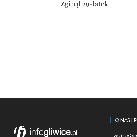
Zginął 29-latek
O NAS |
-
zastrzeże