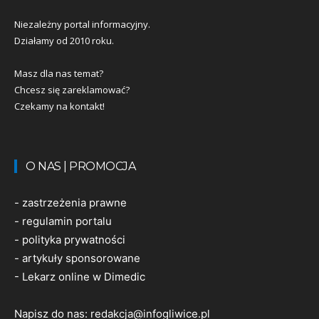
Niezależny portal informacyjny.
Działamy od 2010 roku.
Masz dla nas temat?
Chcesz się zareklamować?
Czekamy na kontakt!
O NAS | PROMOCJA
-
zastrzeżenia prawne
-
regulamin portalu
-
polityka prywatności
-
artykuły sponsorowane
-
Lekarz online w Dimedic
Napisz do nas:
redakcja@infogliwice.pl