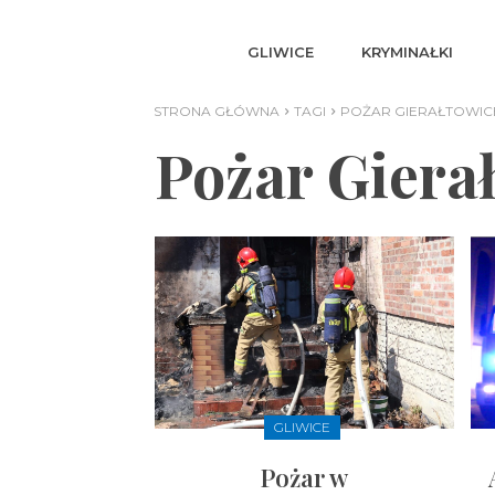
GLIWICE
KRYMINAŁKI
STRONA GŁÓWNA
TAGI
POŻAR GIERAŁTOWIC
Pożar Giera
GLIWICE
Pożar w