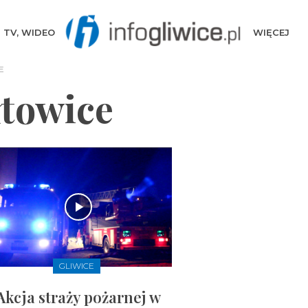
TV, WIDEO
WIĘCEJ
E
łtowice
GLIWICE
Akcja straży pożarnej w