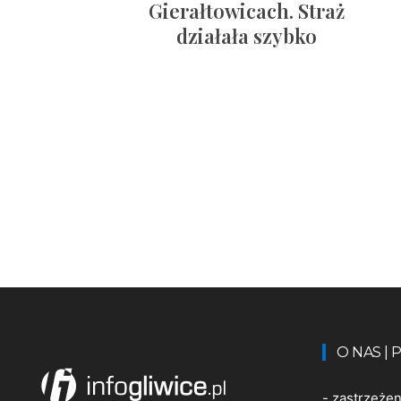
Gierałtowicach. Straż
działała szybko
O NAS |
-
zastrzeże