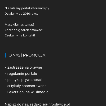
Niezależny portal informacyjny.
Działamy od 2010 roku.
Masz dla nas temat?
Chcesz się zareklamować?
Czekamy na kontakt!
O NAS | PROMOCJA
-
zastrzeżenia prawne
-
regulamin portalu
-
polityka prywatności
-
artykuły sponsorowane
-
Lekarz online w Dimedic
Napisz do nas:
redakcja@infogliwice.pl