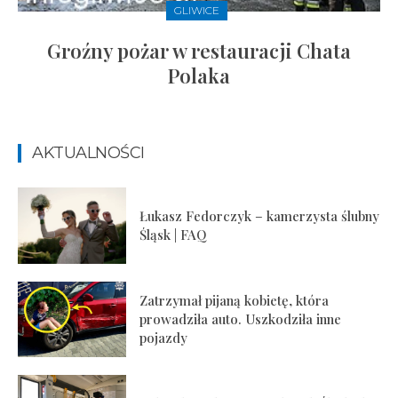
GLIWICE
Groźny pożar w restauracji Chata
Polaka
AKTUALNOŚCI
Łukasz Fedorczyk – kamerzysta ślubny
Śląsk | FAQ
Zatrzymał pijaną kobietę, która
prowadziła auto. Uszkodziła inne
pojazdy