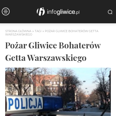
STRONA GŁÓWNA
TAGI
POŻAR GLIWICE BOHATERÓW GETTA
WARSZAWSKIEGO
Pożar Gliwice Bohaterów
Getta Warszawskiego