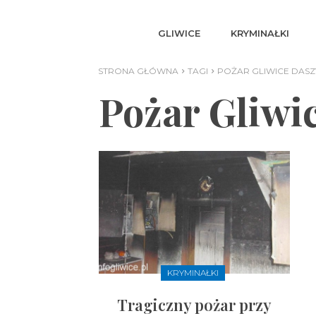
GLIWICE
KRYMINAŁKI
STRONA GŁÓWNA
TAGI
POŻAR GLIWICE DAS
Pożar Gliwi
KRYMINAŁKI
Tragiczny pożar przy