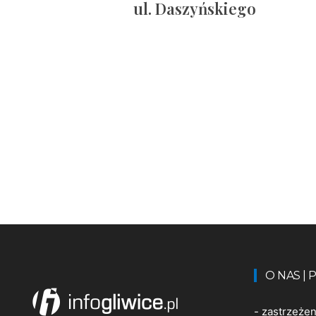
ul. Daszyńskiego
O NAS |
-
zastrzeże