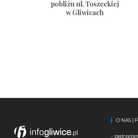
pobliżu ul. Toszeckiej
w Gliwicach
O NAS |
-
zastrzeże