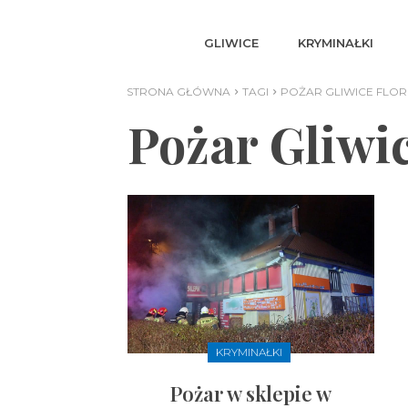
GLIWICE
KRYMINAŁKI
STRONA GŁÓWNA
TAGI
POŻAR GLIWICE FLOR
Pożar Gliwi
KRYMINAŁKI
Pożar w sklepie w