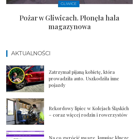
GLIWICE
Pożar w Gliwicach. Płonęła hala
magazynowa
AKTUALNOŚCI
Zatrzymał pijaną kobietę, która
prowadziła auto. Uszkodziła inne
pojazdy
Rekordowy lipiec w Kolejach Śląskich
– coraz więcej rodzin i rowerzystów
Na co zwrócić uwagę, kupując klucze