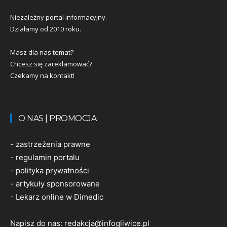
Niezależny portal informacyjny.
Działamy od 2010 roku.
Masz dla nas temat?
Chcesz się zareklamować?
Czekamy na kontakt!
O NAS | PROMOCJA
-
zastrzeżenia prawne
-
regulamin portalu
-
polityka prywatności
-
artykuły sponsorowane
-
Lekarz online w Dimedic
Napisz do nas:
redakcja@infogliwice.pl