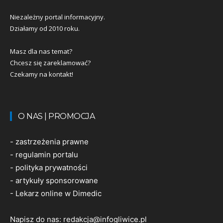
Niezależny portal informacyjny.
Działamy od 2010 roku.
Masz dla nas temat?
Chcesz się zareklamować?
Czekamy na kontakt!
O NAS | PROMOCJA
-
zastrzeżenia prawne
-
regulamin portalu
-
polityka prywatności
-
artykuły sponsorowane
-
Lekarz online w Dimedic
Napisz do nas:
redakcja@infogliwice.pl