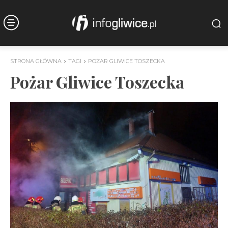
STRONA GŁÓWNA
TAGI
POŻAR GLIWICE TOSZECKA
Pożar Gliwice Toszecka