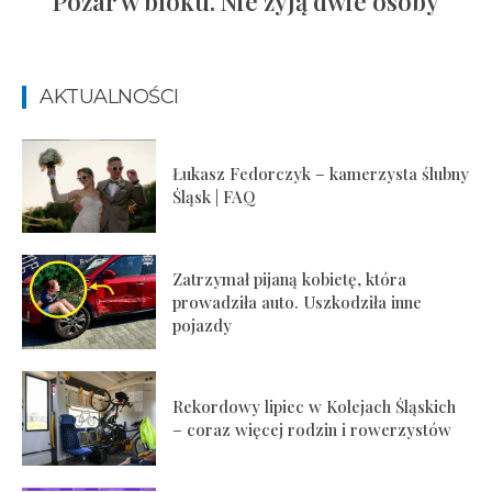
Pożar w bloku. Nie żyją dwie osoby
AKTUALNOŚCI
Łukasz Fedorczyk – kamerzysta ślubny
Śląsk | FAQ
Zatrzymał pijaną kobietę, która
prowadziła auto. Uszkodziła inne
pojazdy
Rekordowy lipiec w Kolejach Śląskich
– coraz więcej rodzin i rowerzystów