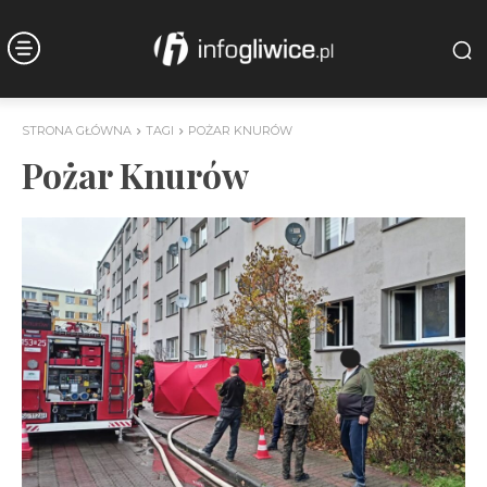
STRONA GŁÓWNA
TAGI
POŻAR KNURÓW
Pożar Knurów