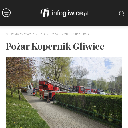
STRONA GŁÓWNA
TAGI
POŻAR KOPERNIK GLIWICE
Pożar Kopernik Gliwice