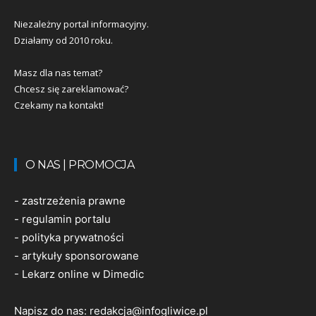
Niezależny portal informacyjny.
Działamy od 2010 roku.
Masz dla nas temat?
Chcesz się zareklamować?
Czekamy na kontakt!
O NAS | PROMOCJA
-
zastrzeżenia prawne
-
regulamin portalu
-
polityka prywatności
-
artykuły sponsorowane
-
Lekarz online w Dimedic
Napisz do nas:
redakcja@infogliwice.pl