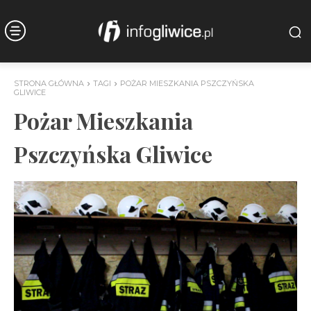
STRONA GŁÓWNA
TAGI
POŻAR MIESZKANIA PSZCZYŃSKA
GLIWICE
Pożar Mieszkania
Pszczyńska Gliwice