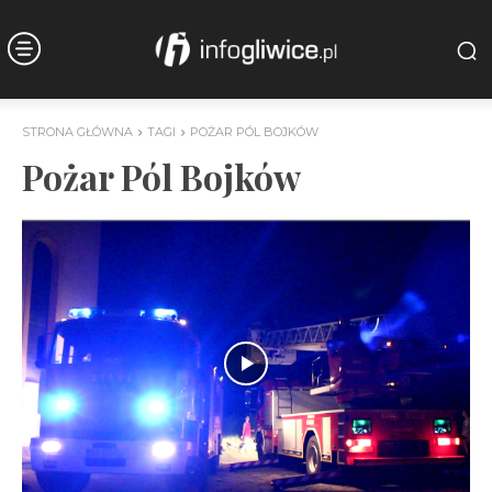
STRONA GŁÓWNA
TAGI
POŻAR PÓL BOJKÓW
Pożar Pól Bojków