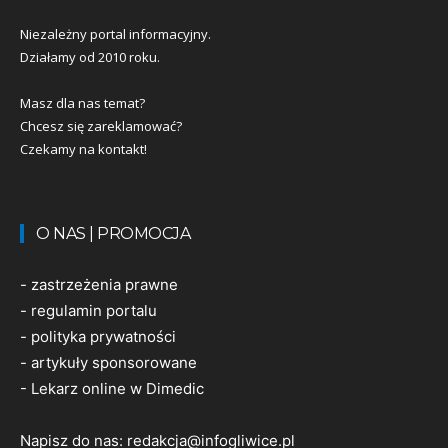
Niezależny portal informacyjny.
Działamy od 2010 roku.
Masz dla nas temat?
Chcesz się zareklamować?
Czekamy na kontakt!
O NAS | PROMOCJA
-
zastrzeżenia prawne
-
regulamin portalu
-
polityka prywatności
-
artykuły sponsorowane
-
Lekarz online w Dimedic
Napisz do nas:
redakcja@infogliwice.pl