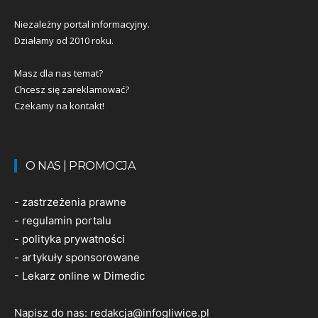
Niezależny portal informacyjny.
Działamy od 2010 roku.
Masz dla nas temat?
Chcesz się zareklamować?
Czekamy na kontakt!
O NAS | PROMOCJA
-
zastrzeżenia prawne
-
regulamin portalu
-
polityka prywatności
-
artykuły sponsorowane
-
Lekarz online w Dimedic
Napisz do nas:
redakcja@infogliwice.pl