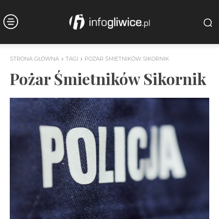
STRONA GŁÓWNA
TAGI
POŻAR ŚMIETNIKÓW SIKORNIK
Pożar Śmietników Sikornik