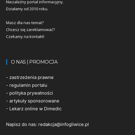
Niezależny portal informacyjny.
Działamy od 2010 roku.
Masz dla nas temat?
Chcesz się zareklamować?
Czekamy na kontakt!
O NAS | PROMOCJA
-
zastrzeżenia prawne
-
regulamin portalu
-
polityka prywatności
-
artykuły sponsorowane
-
Lekarz online w Dimedic
Napisz do nas:
redakcja@infogliwice.pl