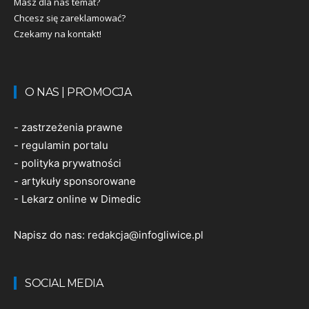
Masz dla nas temat?
Chcesz się zareklamować?
Czekamy na kontakt!
O NAS | PROMOCJA
-
zastrzeżenia prawne
-
regulamin portalu
-
polityka prywatności
-
artykuły sponsorowane
-
Lekarz online w Dimedic
Napisz do nas:
redakcja@infogliwice.pl
SOCIAL MEDIA