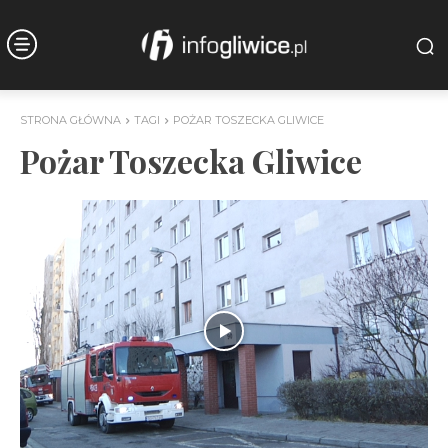
STRONA GŁÓWNA
TAGI
POŻAR TOSZECKA GLIWICE
Pożar Toszecka Gliwice