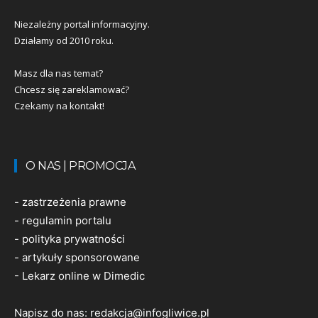
Niezależny portal informacyjny.
Działamy od 2010 roku.
Masz dla nas temat?
Chcesz się zareklamować?
Czekamy na kontakt!
O NAS | PROMOCJA
-
zastrzeżenia prawne
-
regulamin portalu
-
polityka prywatności
-
artykuły sponsorowane
-
Lekarz online w Dimedic
Napisz do nas:
redakcja@infogliwice.pl