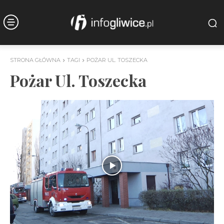
STRONA GŁÓWNA
TAGI
POŻAR UL. TOSZECKA
Pożar Ul. Toszecka