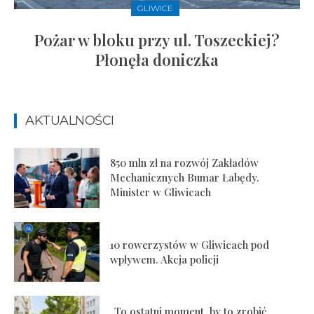
GLIWICE
Pożar w bloku przy ul. Toszeckiej?
Płonęła doniczka
AKTUALNOŚCI
850 mln zł na rozwój Zakładów
Mechanicznych Bumar Łabędy.
Minister w Gliwicach
10 rowerzystów w Gliwicach pod
wpływem. Akcja policji
„To ostatni moment, by to zrobić.