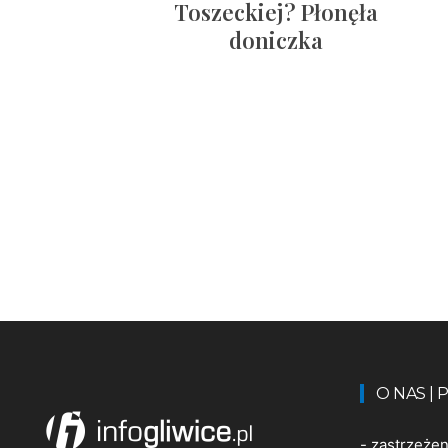
Toszeckiej? Płonęła
doniczka
O NAS |
-
zastrzeże