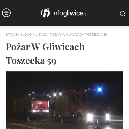
STRONA GŁÓWNA
TAGI
POŻAR W GLIWICACH TOSZECKA 59
Pożar W Gliwicach
Toszecka 59