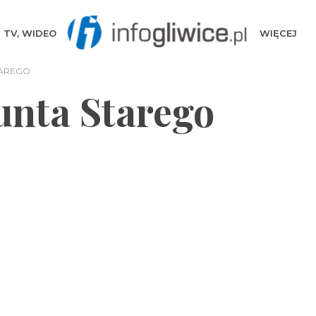
TV, WIDEO
WIĘCEJ
TAREGO
nta Starego