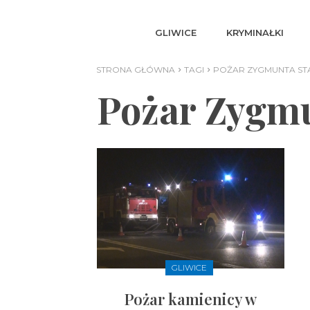
GLIWICE
KRYMINAŁKI
STRONA GŁÓWNA
TAGI
POŻAR ZYGMUNTA S
Pożar Zygmu
GLIWICE
Pożar kamienicy w