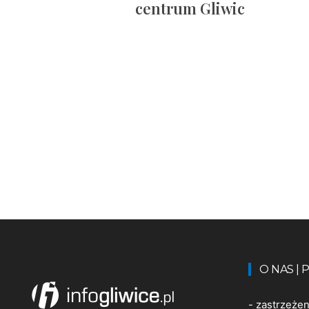
centrum Gliwic
O NAS |
-
zastrzeże