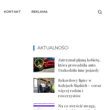
KONTAKT
REKLAMA
5
AKTUALNOŚCI
Zatrzymał pijaną kobietę,
która prowadziła auto.
Uszkodziła inne pojazdy
Rekordowy lipiec w
Kolejach Śląskich – coraz
więcej rodzin i
rowerzystów
Na co zwrócić uwagę,