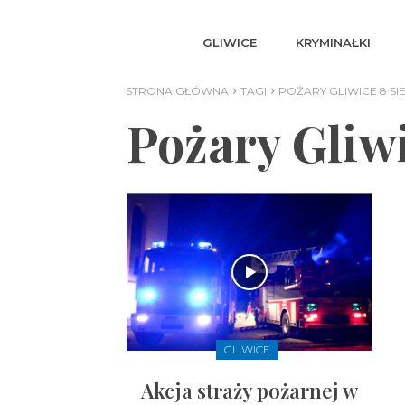
GLIWICE
KRYMINAŁKI
STRONA GŁÓWNA
TAGI
POŻARY GLIWICE 8 SIE
Pożary Gliwi
GLIWICE
Akcja straży pożarnej w