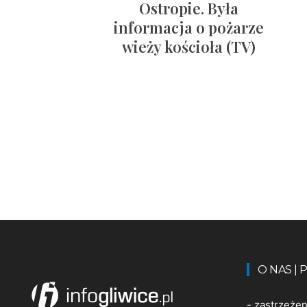
Ostropie. Była
informacja o pożarze
wieży kościoła (TV)
O NAS |
-
zastrzeże