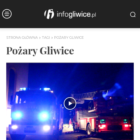
STRONA GŁÓWNA
TAGI
POŻARY GLIWICE
Pożary Gliwice