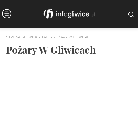
STRONA GŁÓWNA
TAGI
POŻARY W GLIWICACH
Pożary W Gliwicach