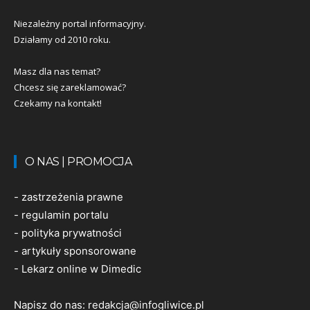
Niezależny portal informacyjny.
Działamy od 2010 roku.
Masz dla nas temat?
Chcesz się zareklamować?
Czekamy na kontakt!
O NAS | PROMOCJA
-
zastrzeżenia prawne
-
regulamin portalu
-
polityka prywatności
-
artykuły sponsorowane
-
Lekarz online w Dimedic
Napisz do nas:
redakcja@infogliwice.pl