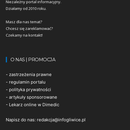
Niezależny portal informacyjny.
Działamy od 2010 roku.
Masz dla nas temat?
Chcesz się zareklamować?
Czekamy na kontakt!
O NAS | PROMOCJA
-
zastrzeżenia prawne
-
regulamin portalu
-
polityka prywatności
-
artykuły sponsorowane
-
Lekarz online w Dimedic
Napisz do nas:
redakcja@infogliwice.pl