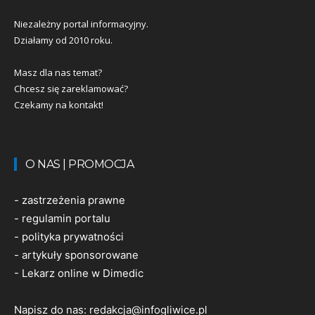
Niezależny portal informacyjny.
Działamy od 2010 roku.
Masz dla nas temat?
Chcesz się zareklamować?
Czekamy na kontakt!
O NAS | PROMOCJA
-
zastrzeżenia prawne
-
regulamin portalu
-
polityka prywatności
-
artykuły sponsorowane
-
Lekarz online w Dimedic
Napisz do nas:
redakcja@infogliwice.pl