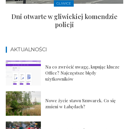
GLIWICE
Dni otwarte w gliwickiej komendzie
policji
AKTUALNOŚCI
Na co zwrócić uwagę, kupując klucze
Office? Najczęstsze błędy
użytkowników
Nowe życie stawu Szuwarek. Co się
zmieni w Łabędach?