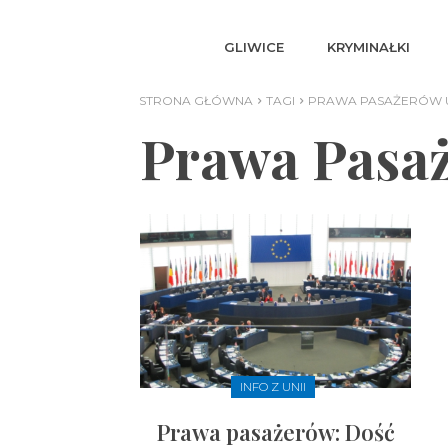
GLIWICE
KRYMINAŁKI
STRONA GŁÓWNA
TAGI
PRAWA PASAŻERÓW 
Prawa Pasa
INFO Z UNII
Prawa pasażerów: Dość