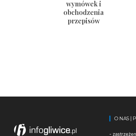
wymówek i
obchodzenia
przepisów
O NAS |
-
zastrzeże