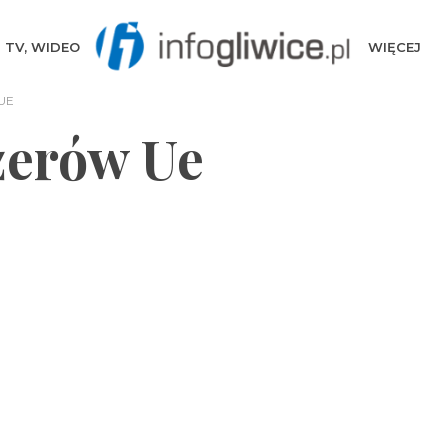
TV, WIDEO
WIĘCEJ
UE
żerów Ue