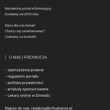
Niezależny portal informacyjny.
Działamy od 2010 roku.
Masz dla nas temat?
Chcesz się zareklamować?
Czekamy na kontakt!
O NAS | PROMOCJA
-
zastrzeżenia prawne
-
regulamin portalu
-
polityka prywatności
-
artykuły sponsorowane
-
Lekarz online w Dimedic
Napisz do nas:
redakcja@infogliwice.pl