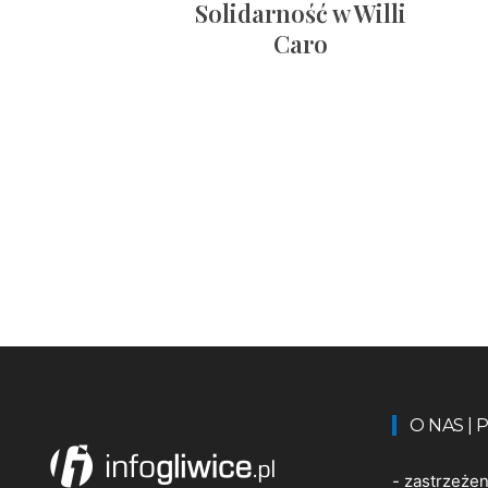
Solidarność w Willi
Caro
O NAS |
-
zastrzeże