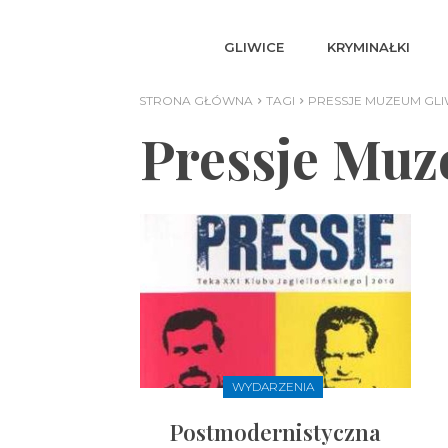
GLIWICE
KRYMINAŁKI
STRONA GŁÓWNA
TAGI
PRESSJE MUZEUM GLI
Pressje Muz
WYDARZENIA
Postmodernistyczna