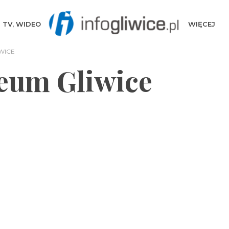
TV, WIDEO
WIĘCEJ
WICE
eum Gliwice