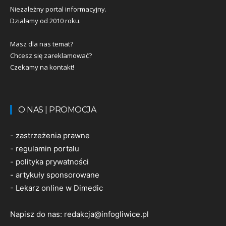
Niezależny portal informacyjny.
Działamy od 2010 roku.
Masz dla nas temat?
Chcesz się zareklamować?
Czekamy na kontakt!
O NAS | PROMOCJA
-
zastrzeżenia prawne
-
regulamin portalu
-
polityka prywatności
-
artykuły sponsorowane
-
Lekarz online w Dimedic
Napisz do nas:
redakcja@infogliwice.pl