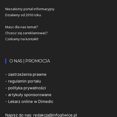
Niezależny portal informacyjny.
Działamy od 2010 roku.
Masz dla nas temat?
Chcesz się zareklamować?
Czekamy na kontakt!
O NAS | PROMOCJA
-
zastrzeżenia prawne
-
regulamin portalu
-
polityka prywatności
-
artykuły sponsorowane
-
Lekarz online w Dimedic
Napisz do nas:
redakcja@infogliwice.pl