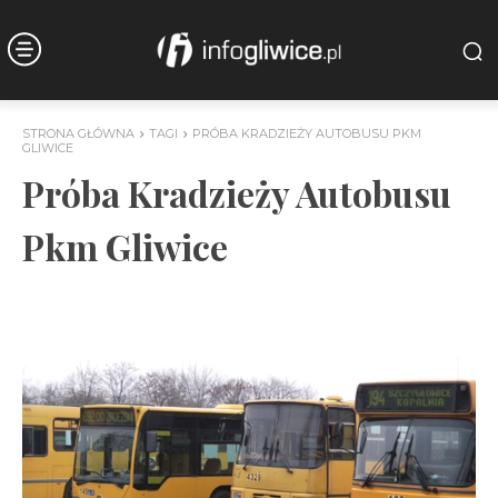
STRONA GŁÓWNA
TAGI
PRÓBA KRADZIEŻY AUTOBUSU PKM
GLIWICE
Próba Kradzieży Autobusu
Pkm Gliwice