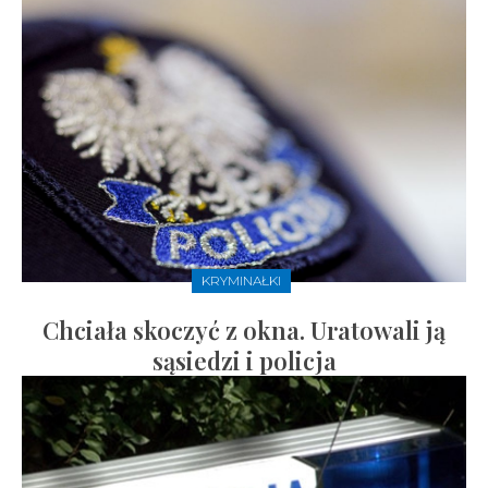
KRYMINAŁKI
Chciała skoczyć z okna. Uratowali ją
sąsiedzi i policja