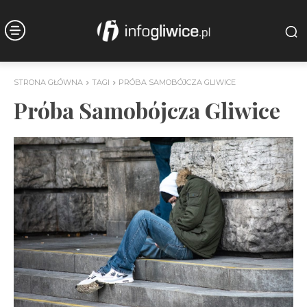
STRONA GŁÓWNA
TAGI
PRÓBA SAMOBÓJCZA GLIWICE
Próba Samobójcza Gliwice