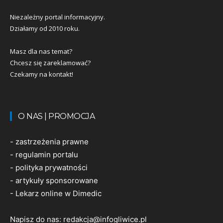
Niezależny portal informacyjny.
Działamy od 2010 roku.
Masz dla nas temat?
Chcesz się zareklamować?
Czekamy na kontakt!
O NAS | PROMOCJA
-
zastrzeżenia prawne
-
regulamin portalu
-
polityka prywatności
-
artykuły sponsorowane
-
Lekarz online w Dimedic
Napisz do nas:
redakcja@infogliwice.pl