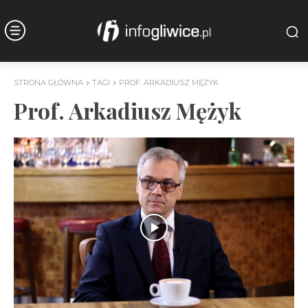
STRONA GŁÓWNA
TAGI
PROF. ARKADIUSZ MĘŻYK
Prof. Arkadiusz Mężyk