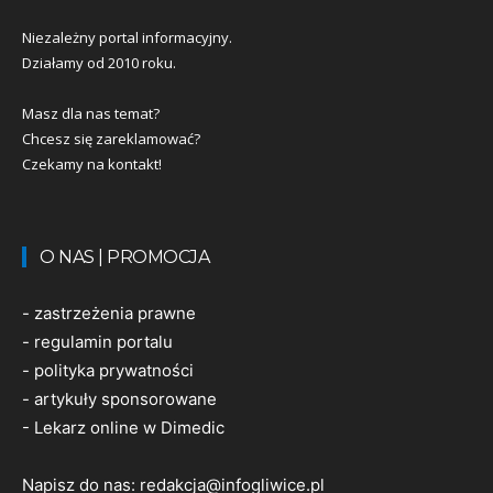
Niezależny portal informacyjny.
Działamy od 2010 roku.
Masz dla nas temat?
Chcesz się zareklamować?
Czekamy na kontakt!
O NAS | PROMOCJA
-
zastrzeżenia prawne
-
regulamin portalu
-
polityka prywatności
-
artykuły sponsorowane
-
Lekarz online w Dimedic
Napisz do nas:
redakcja@infogliwice.pl