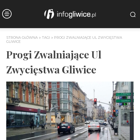
STRONA GŁÓWNA
TAGI
PROGI ZWALNIAJĄCE UL ZWYCIĘSTWA
GLIWICE
Progi Zwalniające Ul
Zwycięstwa Gliwice