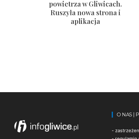
powietrza w Gliwicach.
Ruszyła nowa strona i
aplikacja
O NAS |
-
zastrzeże
-
regulamin 