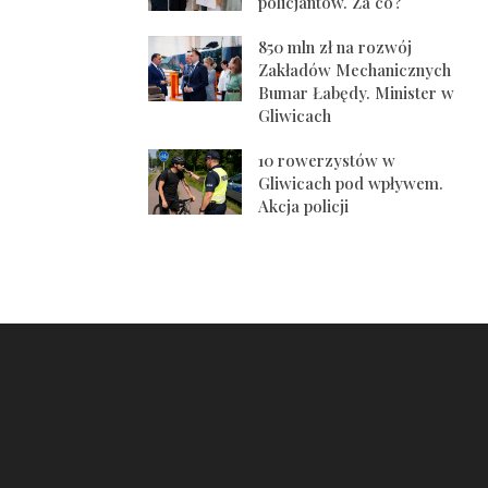
policjantów. Za co?
850 mln zł na rozwój
Zakładów Mechanicznych
Bumar Łabędy. Minister w
Gliwicach
10 rowerzystów w
Gliwicach pod wpływem.
Akcja policji