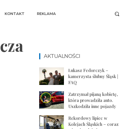
KONTAKT
REKLAMA
cza
AKTUALNOŚCI
Łukasz Fedorczyk –
kamerzysta ślubny Śląsk |
FAQ
Zatrzymał pijaną kobietę,
która prowadziła auto.
Uszkodziła inne pojazdy
Rekordowy lipiec w
Kolejach Śląskich – coraz