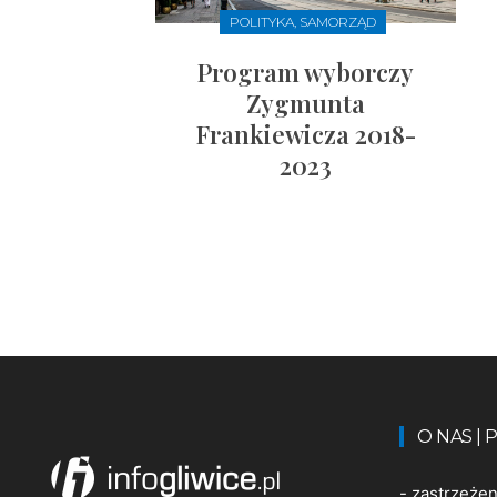
POLITYKA, SAMORZĄD
Program wyborczy
Zygmunta
Frankiewicza 2018-
2023
O NAS |
-
zastrzeże