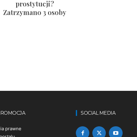
prostytucji?
Zatrzymano 3 osoby
 PROMOCJA
SOCIAL MEDIA
nia prawne
portalu