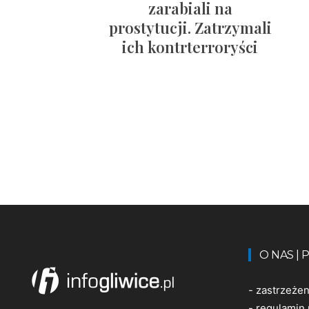
zarabiali na
prostytucji. Zatrzymali
ich kontrterroryści
O NAS |
-
zastrzeże
-
regulamin 