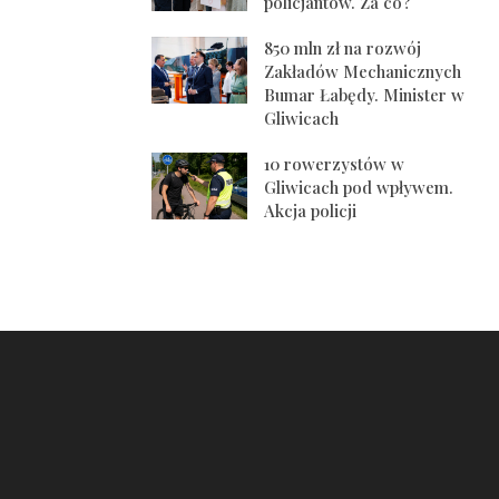
policjantów. Za co?
850 mln zł na rozwój
Zakładów Mechanicznych
Bumar Łabędy. Minister w
Gliwicach
10 rowerzystów w
Gliwicach pod wpływem.
Akcja policji