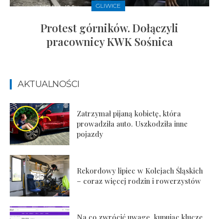
GLIWICE
Protest górników. Dołączyli
pracownicy KWK Sośnica
AKTUALNOŚCI
Zatrzymał pijaną kobietę, która
prowadziła auto. Uszkodziła inne
pojazdy
Rekordowy lipiec w Kolejach Śląskich
– coraz więcej rodzin i rowerzystów
Na co zwrócić uwagę, kupując klucze