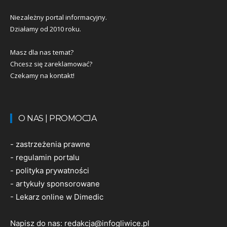
Niezależny portal informacyjny.
Działamy od 2010 roku.
Masz dla nas temat?
Chcesz się zareklamować?
Czekamy na kontakt!
O NAS | PROMOCJA
-
zastrzeżenia prawne
-
regulamin portalu
-
polityka prywatności
-
artykuły sponsorowane
-
Lekarz online w Dimedic
Napisz do nas:
redakcja@infogliwice.pl